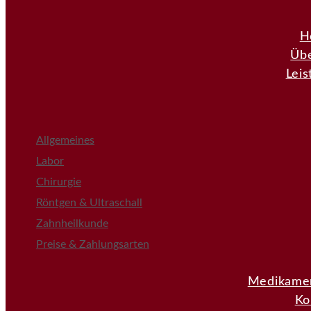
H
Übe
Lei
Allgemeines
Labor
Chirurgie
Röntgen & Ultraschall
Zahnheilkunde
Preise & Zahlungsarten
Medikamen
Ko