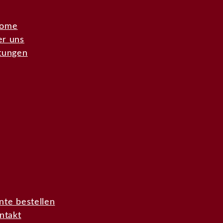
ome
r uns
stungen
te bestellen
ntakt